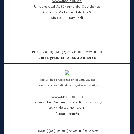
www.uao.edu.co
Universidad Autónoma de Occidente
Campus Valle del Lili Km 2
vía Cali - Jamundí
PBX:(57)(60) (60)(2) 318 8000. ext. 11190
Línea gratuita: 01 8000 913435
Resolución de Acreditación de Alta Calidad
012987 del 31 de julio de 2023, vigencia 6 años.
www.unab.edu.co
Universidad Autónoma de Bucaramanga
Avenida 42 No. 48-11
Bucaramanga
PBX:(57)(60) (60)(7)6436111 / 6436261