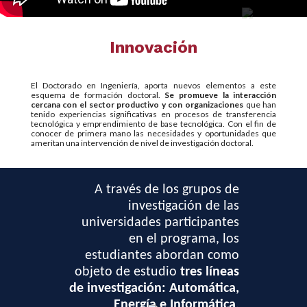
www.unab.edu.co
Universidad Autónoma de Bucaramanga
PBX:(57)(60) (60)(7)6436111 / 6436261
Línea gratuita: 01 8000 127395
Innovación
El Doctorado en Ingeniería, aporta nuevos elementos a este
esquema de formación doctoral.
Se promueve la interacción
cercana con el sector productivo y con organizaciones
que han
tenido experiencias significativas en procesos de transferencia
tecnológica y emprendimiento de base tecnológica. Con el fin de
conocer de primera mano las necesidades y oportunidades que
ameritan una intervención de nivel de investigación doctoral.
ías de
A través de los grupos de
La
iantes
investigación de las
profe
nen la
universidades participantes
cole
rollar
en el programa, los
in
tengan
estudiantes abordan como
ue les
objeto de estudio
tres líneas
estud
enerar
de investigación: Automática,
en un
e base
Energía e Informática
.