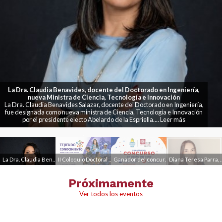
La Dra. Claudia Benavides, docente del Doctorado en Ingeniería,
nueva Ministra de Ciencia, Tecnología e Innovación
La Dra. Claudia Benavides Salazar, docente del Doctorado en Ingeniería,
fue designada como nueva ministra de Ciencia, Tecnología e Innovación
por el presidente electo Abelardo de la Espriella.... Leer más
.
.
.
.
La Dra. Claudia Benavides, docente del Doctorado en Ingeniería, nueva Ministra de Ciencia, Tecnología e Innovación
II Coloquio Doctoral de Ingeniería y Sostenibilidad
Ganador del concurso de diseño del logo
Diana Teresa Parra, graduada del Doctorado, publica
Próximamente
Ver todos los eventos