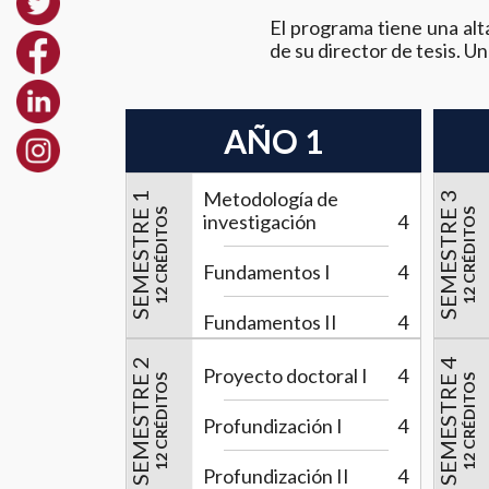
El programa tiene una alta
de su director de tesis. Un
AÑO 1
Metodología de
SEMESTRE 1
SEMESTRE 3
12 CRÉDITOS
12 CRÉDITOS
investigación
4
Fundamentos I
4
Fundamentos II
4
SEMESTRE 2
SEMESTRE 4
Proyecto doctoral I
4
12 CRÉDITOS
12 CRÉDITOS
Profundización I
4
Profundización II
4