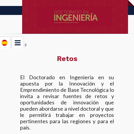
})
window,document,'https://cdn.bitrix24.es/b5492301/crm/site_button/loader_1_w2jpcs.js');
Retos
El Doctorado en Ingeniería en su
apuesta por la Innovación y el
Emprendimiento de Base Tecnológica lo
invita a revisar fuentes de retos y
oportunidades de innovación que
pueden abordarse a nivel doctoral y que
le permitirá trabajar en proyectos
pertinentes para las regiones y para el
país.