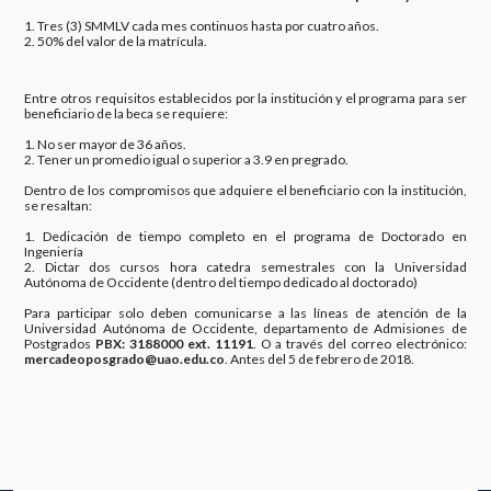
1. Tres (3) SMMLV cada mes continuos hasta por cuatro años.
2. 50% del valor de la matrícula.
Entre otros requisitos establecidos por la institución y el programa para ser
beneficiario de la beca se requiere:
1. No ser mayor de 36 años.
2. Tener un promedio igual o superior a 3.9 en pregrado.
Dentro de los compromisos que adquiere el beneficiario con la institución,
se resaltan:
1. Dedicación de tiempo completo en el programa de Doctorado en
Ingeniería
2. Dictar dos cursos hora catedra semestrales con la Universidad
Autónoma de Occidente (dentro del tiempo dedicado al doctorado)
Para participar solo deben comunicarse a las líneas de atención de la
Universidad Autónoma de Occidente, departamento de Admisiones de
Postgrados
PBX: 3188000 ext. 11191
. O a través del correo electrónico:
mercadeoposgrado@uao.edu.co
. Antes del 5 de febrero de 2018.