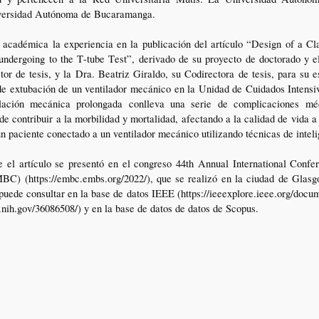
versidad Autónoma de Bucaramanga.
académica la experiencia en la publicación del artículo “Design of a Cla
ndergoing to the T-tube Test”, derivado de su proyecto de doctorado y el
or de tesis, y la Dra. Beatriz Giraldo, su Codirectora de tesis, para su es
 de extubación de un ventilador mecánico en la Unidad de Cuidados Intensi
ilación mecánica prolongada conlleva una serie de complicaciones mé
de contribuir a la morbilidad y mortalidad, afectando a la calidad de vida a
 paciente conectado a un ventilador mecánico utilizando técnicas de intelig
 el artículo se presentó en el congreso 44th Annual International Confe
C) (https://embc.embs.org/2022/), que se realizó en la ciudad de Glasgo
e puede consultar en la base de datos IEEE (https://ieeexplore.ieee.org/docu
nih.gov/36086508/) y en la base de datos de datos de Scopus.