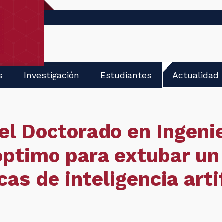
s
Investigación
Estudiantes
Actualidad
l Doctorado en Ingenier
ptimo para extubar un 
cas de inteligencia artif