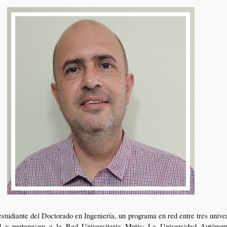
udiante del Doctorado en Ingeniería, un programa en red entre tres univ
ad y pertenecen a la Red Universitaria Mutis: La Universidad Autóno