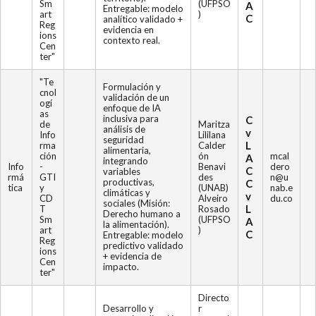
Sm
(UFPSO
A
Entregable: modelo
art
)
C
analítico validado +
Reg
evidencia en
ions
contexto real.
Cen
ter"
"Te
Formulación y
cnol
validación de un
ogí
enfoque de IA
as
inclusiva para
C
de
Maritza
análisis de
v
Info
Lililana
seguridad
L
rma
Calder
alimentaria,
ción
ón
mcal
A
integrando
Info
-
Benavi
dero
C
variables
rmá
GTI
des
n@u
productivas,
C
tica
y
(UNAB)
nab.e
climáticas y
v
CD
Alveiro
du.co
sociales (Misión:
L
T
Rosado
Derecho humano a
Sm
(UFPSO
A
la alimentación).
art
)
C
Entregable: modelo
Reg
predictivo validado
ions
+ evidencia de
Cen
impacto.
ter"
Directo
Desarrollo y
r