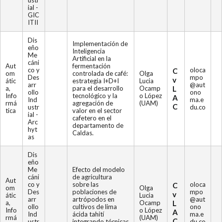
ustr
ial -
GIC
ITII
Dis
Implementación de
eño
Inteligencia
Me
Artificial en la
cáni
Aut
fermentación
co y
oloca
C
om
controlada de café:
Olga
Des
mpo
v
átic
estrategia I+D+I
Lucia
arr
@aut
a,
para el desarrollo
Ocamp
L
ollo
ono
Info
tecnológico y la
o López
A
Ind
ma.e
rmá
agregación de
(UAM)
C
ustr
du.co
tica
valor en el sector
ial -
cafetero en el
Arc
departamento de
hyt
Caldas.
as
Dis
eño
Me
Efecto del modelo
cáni
de agricultura
Aut
co y
sobre las
oloca
C
om
Olga
Des
poblaciones de
mpo
v
átic
Lucia
arr
artrópodos en
@aut
a,
Ocamp
L
ollo
cultivos de lima
ono
Info
o López
A
Ind
ácida tahití
ma.e
rmá
(UAM)
C
ustr
integrando técnicas
du.co