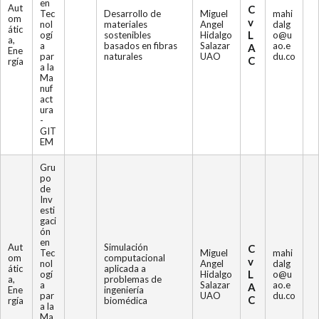
en
Aut
C
Tec
Desarrollo de
Miguel
mahi
om
v
nol
materiales
Angel
dalg
átic
L
ogí
sostenibles
Hidalgo
o@u
a,
a
basados en fibras
Salazar
ao.e
A
Ene
par
naturales
UAO
du.co
C
rgía
a la
Ma
nuf
act
ura
-
GIT
EM
Gru
po
de
Inv
esti
gaci
ón
en
Aut
Simulación
C
Tec
Miguel
mahi
om
computacional
v
nol
Angel
dalg
átic
aplicada a
L
ogí
Hidalgo
o@u
a,
problemas de
a
Salazar
ao.e
A
Ene
ingeniería
par
UAO
du.co
C
rgía
biomédica
a la
Ma