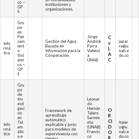
co –
instituciones y
GP
organizaciones.
S
Gru
po
en
Pen
Jorge
C
sam
Gestión del Agua
Andrick
japar
v
Info
ient
Basada en
Parra
ra@u
rmá
L
o
Información para la
Valenci
nab.e
tica
A
Sist
Cooperación.
a
du.co
C
émi
UNAB
co –
GP
S
Gru
po
de
Inv
Leonar
esti
do
gaci
Hernán
O
Framework de
ón
Talero
aprendizaje
R
en
Sarmie
automático
CI
Tel
nto
ltaler
Info
explicable y justo
D
em
(UNAB)
o@u
rmá
para modelos de
átic
Francis
nab.e
O
tica
supervivencia con
a e
co
du.co
R
riesgos