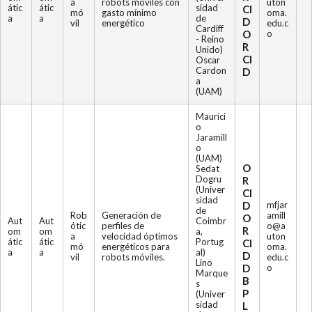
a
robots móviles con
uton
átic
átic
sidad
CI
mó
gasto mínimo
oma.
a
a
de
D
vil
energético
edu.c
Cardiff
O
o
- Reino
R
Unido)
CI
Oscar
Cardon
D
a
(UAM)
Maurici
o
Jaramill
o
(UAM)
O
Sedat
Dogru
R
(Univer
CI
sidad
D
mfjar
de
Rob
Generación de
amill
O
Aut
Aut
Coimbr
ótic
perfiles de
o@a
R
om
om
a,
a
velocidad óptimos
uton
átic
átic
Portug
CI
mó
energéticos para
oma.
a
a
al)
D
vil
robots móviles.
edu.c
Lino
D
o
Marque
B
s
P
(Univer
sidad
L