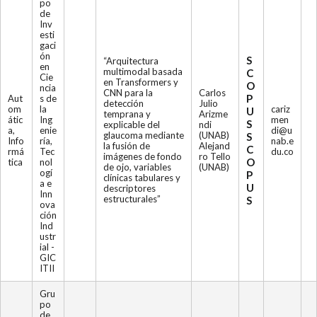
po
de
Inv
esti
gaci
ón
S
“Arquitectura
en
multimodal basada
C
Cie
en Transformers y
O
ncia
CNN para la
Carlos
P
Aut
s de
detección
Julio
om
la
cariz
U
temprana y
Arizme
átic
Ing
men
S
explicable del
ndi
a,
enie
di@u
glaucoma mediante
(UNAB)
S
Info
ría,
nab.e
la fusión de
Alejand
C
rmá
Tec
du.co
imágenes de fondo
ro Tello
O
tica
nol
de ojo, variables
(UNAB)
ogí
P
clínicas tabulares y
a e
U
descriptores
Inn
estructurales”
S
ova
ción
Ind
ustr
ial -
GIC
ITII
Gru
po
de