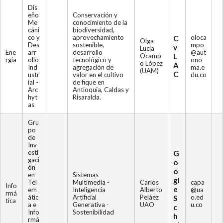
Dis
eño
Conservación y
Me
conocimiento de la
cáni
biodiversidad,
co y
aprovechamiento
oloca
C
Olga
Des
sostenible,
mpo
v
Lucia
Ene
arr
desarrollo
@aut
Ocamp
L
rgía
ollo
tecnológico y
ono
o López
A
Ind
agregación de
ma.e
(UAM)
C
ustr
valor en el cultivo
du.co
ial -
de fique en
Arc
Antioquia, Caldas y
hyt
Risaralda.
as
Gru
po
de
Inv
esti
G
gaci
o
ón
o
en
Sistemas
gl
Tel
Multimedia -
Carlos
capa
Info
e
em
Inteligencia
Alberto
@ua
rmá
átic
Artificial
Peláez
o.ed
S
tica
a e
Generativa -
UAO
u.co
c
Info
Sostenibilidad
h
rmá