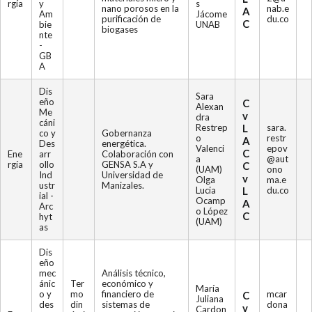
rgía
y
s
nano porosos en la
nab.e
A
Am
Jácome
purificación de
du.co
C
bie
UNAB
biogases
nte
-
GB
A
Dis
Sara
eño
C
Alexan
Me
v
dra
cáni
Restrep
L
sara.
co y
Gobernanza
o
restr
A
Des
energética.
Valenci
epov
C
Ene
arr
Colaboración con
a
@aut
rgía
ollo
GENSA S.A y
C
(UAM)
ono
Ind
Universidad de
v
Olga
ma.e
ustr
Manizales.
Lucia
L
du.co
ial -
Ocamp
A
Arc
o López
C
hyt
(UAM)
as
Dis
eño
mec
Análisis técnico,
ánic
Ter
económico y
María
o y
mo
financiero de
mcar
C
Juliana
des
din
sistemas de
dona
v
Cardon