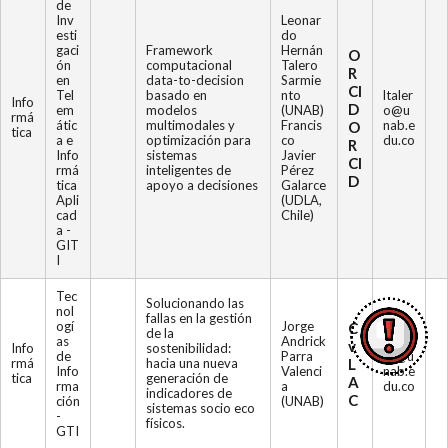
de
Inv
Leonar
esti
do
gaci
Framework
Hernán
O
ón
computacional
Talero
R
en
data-to-decision
Sarmie
CI
Tel
basado en
nto
ltaler
Info
D
em
modelos
(UNAB)
o@u
rmá
átic
multimodales y
Francis
nab.e
O
tica
a e
optimización para
co
du.co
R
Info
sistemas
Javier
CI
rmá
inteligentes de
Pérez
D
tica
apoyo a decisiones
Galarce
Apli
(UDLA,
cad
Chile)
a -
GIT
I
Tec
Solucionando las
nol
fallas en la gestión
ogí
Jorge
C
de la
as
Andrick
japar
v
Info
sostenibilidad:
de
Parra
ra@u
rmá
hacia una nueva
L
Info
Valenci
nab.e
tica
generación de
A
rma
a
du.co
indicadores de
C
ción
(UNAB)
sistemas socio eco
-
físicos.
GTI