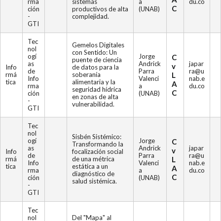
rma
sistemas
a
du.co
C
ción
productivos de alta
(UNAB)
-
complejidad.
GTI
Tec
Gemelos Digitales
nol
con Sentido: Un
ogí
Jorge
C
puente de ciencia
as
Andrick
japar
v
Info
de datos para la
de
Parra
ra@u
rmá
soberanía
L
Info
Valenci
nab.e
tica
alimentaria y la
A
rma
a
du.co
seguridad hídrica
C
ción
(UNAB)
en zonas de alta
-
vulnerabilidad.
GTI
Tec
nol
Sisbén Sistémico:
ogí
Jorge
C
Transformando la
as
Andrick
japar
v
Info
focalización social
de
Parra
ra@u
rmá
de una métrica
L
Info
Valenci
nab.e
tica
estática a un
A
rma
a
du.co
diagnóstico de
C
ción
(UNAB)
salud sistémica.
-
GTI
Tec
nol
Del "Mapa" al