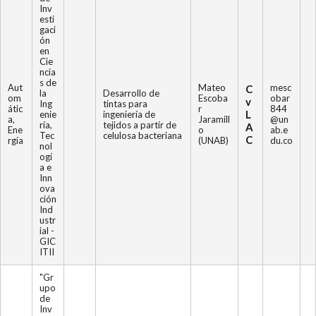
Inv
esti
gaci
ón
en
Cie
ncia
s de
Aut
Mateo
mesc
C
la
Desarrollo de
om
Escoba
obar
v
Ing
tintas para
átic
r
844
L
enie
ingeniería de
a,
Jaramill
@un
ría,
tejidos a partir de
A
Ene
o
ab.e
Tec
celulosa bacteriana
C
rgía
(UNAB)
du.co
nol
ogí
a e
Inn
ova
ción
Ind
ustr
ial -
GIC
ITII
"Gr
upo
de
Inv