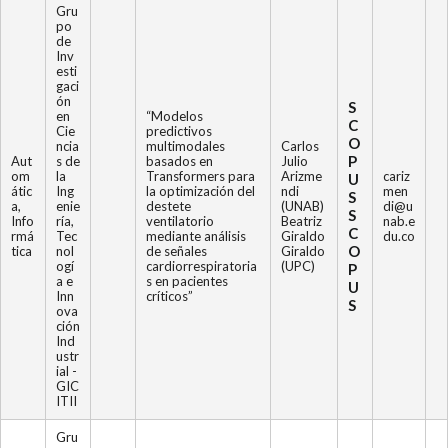
Gru
po
de
Inv
esti
gaci
ón
S
en
“Modelos
C
Cie
predictivos
O
ncia
multimodales
Carlos
P
Aut
s de
basados en
Julio
om
la
Transformers para
Arizme
cariz
U
átic
Ing
la optimización del
ndi
men
S
a,
enie
destete
(UNAB)
di@u
S
Info
ría,
ventilatorio
Beatriz
nab.e
C
rmá
Tec
mediante análisis
Giraldo
du.co
O
tica
nol
de señales
Giraldo
ogí
cardiorrespiratoria
(UPC)
P
a e
s en pacientes
U
Inn
críticos”
S
ova
ción
Ind
ustr
ial -
GIC
ITII
Gru