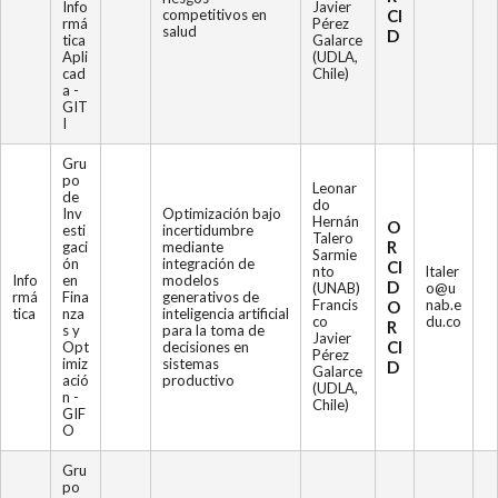
Info
Javier
competitivos en
CI
rmá
Pérez
salud
D
tica
Galarce
Apli
(UDLA,
cad
Chile)
a -
GIT
I
Gru
po
Leonar
de
do
Inv
Optimización bajo
Hernán
O
esti
incertidumbre
Talero
R
gaci
mediante
Sarmie
ón
integración de
CI
nto
ltaler
Info
en
modelos
D
(UNAB)
o@u
rmá
Fina
generativos de
Francis
nab.e
O
tica
nza
inteligencia artificial
co
du.co
R
s y
para la toma de
Javier
CI
Opt
decisiones en
Pérez
imiz
sistemas
D
Galarce
ació
productivo
(UDLA,
n -
Chile)
GIF
O
Gru
po