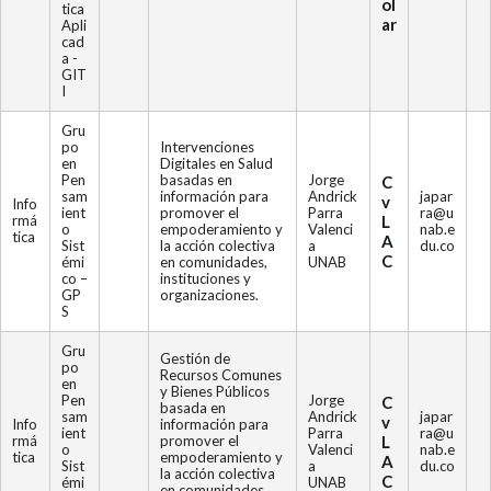
ol
tica
ar
Apli
cad
a -
GIT
I
Gru
po
Intervenciones
en
Digitales en Salud
Pen
basadas en
Jorge
C
sam
información para
Andrick
japar
v
Info
ient
promover el
Parra
ra@u
rmá
L
o
empoderamiento y
Valenci
nab.e
tica
A
Sist
la acción colectiva
a
du.co
C
émi
en comunidades,
UNAB
co –
instituciones y
GP
organizaciones.
S
Gru
Gestión de
po
Recursos Comunes
en
y Bienes Públicos
Pen
Jorge
C
basada en
sam
Andrick
japar
v
Info
información para
ient
Parra
ra@u
rmá
promover el
L
o
Valenci
nab.e
tica
empoderamiento y
A
Sist
a
du.co
la acción colectiva
C
émi
UNAB
en comunidades,