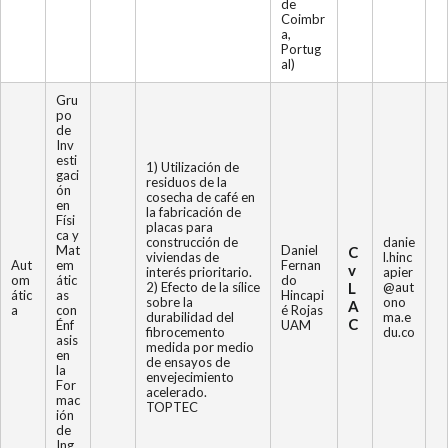
de
Coimbr
a,
Portug
al)
Gru
po
de
Inv
esti
1) Utilización de
gaci
residuos de la
ón
cosecha de café en
en
la fabricación de
Físi
placas para
ca y
construcción de
danie
Mat
Daniel
C
viviendas de
l.hinc
Aut
em
Fernan
v
interés prioritario.
apier
om
átic
do
2) Efecto de la sílice
L
@aut
átic
as
Hincapi
sobre la
ono
A
a
con
é Rojas
durabilidad del
ma.e
C
Énf
UAM
fibrocemento
du.co
asis
medida por medio
en
de ensayos de
la
envejecimiento
For
acelerado.
mac
TOPTEC
ión
de
Ing