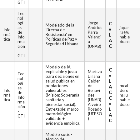
GTI
Tec
nol
ogí
Jorge
C
Modelado de la
as
Andrick
japar
v
Info
'Brecha de
de
Parra
ra@u
rmá
Resistencia' en
L
Info
Valenci
nab.e
tica
Políticas de Paz y
A
rma
a
du.co
Seguridad Urbana
C
ción
(UNAB)
-
GTI
Modelo de IA
C
explicable y justa
Maritza
Tec
v
para decisiones en
Lililana
nol
L
salud pública en
Calder
ogí
poblaciones
ón
mcal
A
as
Info
vulnerables
Benavi
dero
C
de
rmá
(Misión: Soberanía
des
n@u
Info
C
tica
sanitaria y
(UNAB)
nab.e
rma
v
bienestar social).
Alveiro
du.co
ción
L
Entregable: marco
Rosado
-
metodológico
(UFPSO
A
GTI
validado +
)
C
evidencia empírica.
Modelo socio-
técnico de