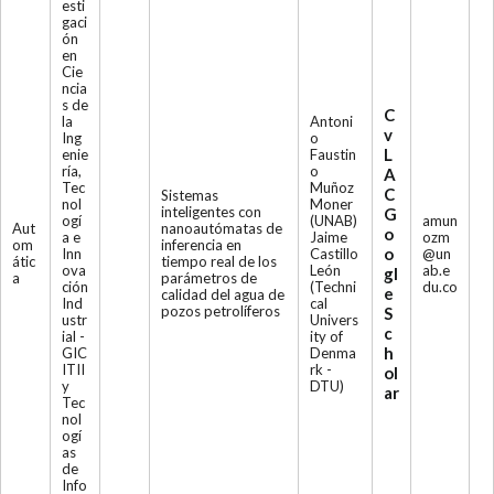
esti
gaci
ón
en
Cie
ncia
s de
C
la
Antoni
v
Ing
o
L
enie
Faustin
ría,
o
A
Tec
Muñoz
C
Sistemas
nol
Moner
inteligentes con
G
ogí
(UNAB)
amun
Aut
nanoautómatas de
o
a e
Jaime
ozm
om
inferencia en
o
Inn
Castillo
@un
átic
tiempo real de los
ova
León
ab.e
gl
a
parámetros de
ción
(Techni
du.co
e
calidad del agua de
Ind
cal
pozos petrolíferos
S
ustr
Univers
c
ial -
ity of
h
GIC
Denma
ITII
rk -
ol
y
DTU)
ar
Tec
nol
ogí
as
de
Info