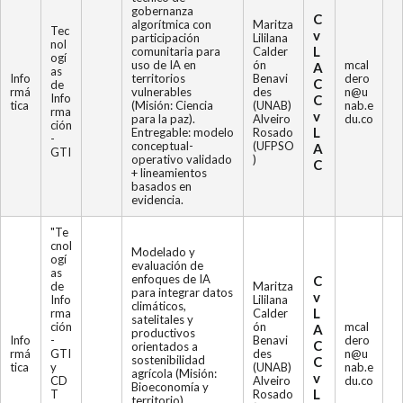
gobernanza
C
algorítmica con
Maritza
Tec
v
participación
Lililana
nol
L
comunitaria para
Calder
ogí
uso de IA en
ón
mcal
A
as
Info
territorios
Benavi
dero
C
de
rmá
vulnerables
des
n@u
Info
C
tica
(Misión: Ciencia
(UNAB)
nab.e
rma
v
para la paz).
Alveiro
du.co
ción
L
Entregable: modelo
Rosado
-
conceptual-
(UFPSO
A
GTI
operativo validado
)
C
+ lineamientos
basados en
evidencia.
"Te
cnol
Modelado y
ogí
evaluación de
as
enfoques de IA
C
de
Maritza
para integrar datos
v
Info
Lililana
climáticos,
L
rma
Calder
satelitales y
ción
ón
mcal
A
productivos
Info
-
Benavi
dero
C
orientados a
rmá
GTI
des
n@u
sostenibilidad
C
tica
y
(UNAB)
nab.e
agrícola (Misión:
v
CD
Alveiro
du.co
Bioeconomía y
L
T
Rosado
territorio).