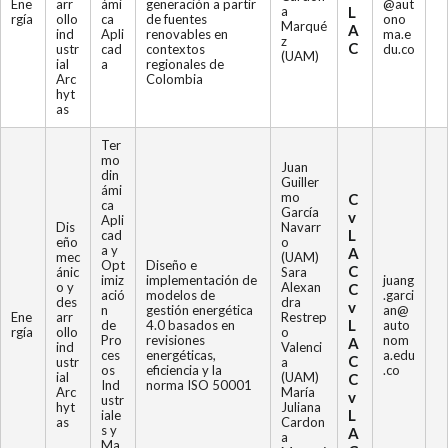
Ene
arr
ámi
generación a partir
@aut
a
L
rgía
ollo
ca
de fuentes
ono
Marqué
A
ind
Apli
renovables en
ma.e
z
C
ustr
cad
contextos
du.co
(UAM)
ial
a
regionales de
Arc
Colombia
hyt
as
Ter
mo
Juan
din
Guiller
ámi
mo
C
ca
García
v
Apli
Dis
Navarr
L
cad
eño
o
a y
A
mec
(UAM)
Opt
Diseño e
C
ánic
Sara
imiz
implementación de
juang
o y
Alexan
C
ació
modelos de
.garci
des
dra
v
n
gestión energética
an@
Ene
arr
Restrep
L
de
4.0 basados en
auto
rgía
ollo
o
Pro
revisiones
nom
A
ind
Valenci
ces
energéticas,
a.edu
C
ustr
a
os
eficiencia y la
.co
ial
(UAM)
C
Ind
norma ISO 50001
Arc
María
v
ustr
hyt
Juliana
L
iale
as
Cardon
s y
A
a
Ma