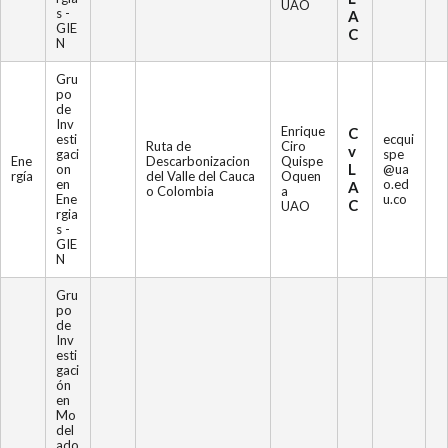
UAO
s -
A
GIE
C
N
Gru
po
de
Inv
Enrique
C
esti
ecqui
Ruta de
Ciro
v
gaci
spe
Ene
Descarbonizacion
Quispe
L
on
@ua
rgía
del Valle del Cauca
Oquen
en
o.ed
A
o Colombia
a
Ene
u.co
C
UAO
rgia
s -
GIE
N
Gru
po
de
Inv
esti
gaci
ón
en
Mo
del
ado