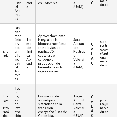
ma.e
C
ustr
cad
en Colombia
a
du.co
ial
a
(UAM)
Arc
hyt
as
Dis
eño
mec
Aprovechamiento
ánic
Ter
integral de la
Sara
sara.
o y
mo
biomasa mediante
Alexan
C
restr
des
din
tecnologías de
dra
v
epov
Ene
arr
ámi
gasificación,
Restrep
L
@aut
rgía
ollo
ca
captura de
o
ono
A
ind
Apli
carbono y
Valenci
ma.e
C
ustr
cad
producción de
a
du.co
ial
a
biometano en la
(UAM)
Arc
región andina
hyt
as
Tec
nol
Ene
ogí
Evaluación de
Jorge
C
rgía
as
arquetipos
Andrick
japar
v
,
de
sistémicos en la
Parra
ra@u
L
Info
Info
transición
Valenci
nab.e
A
rmá
rma
energética justa de
a
du.co
C
tica
ción
Colombia.
(UNAB)