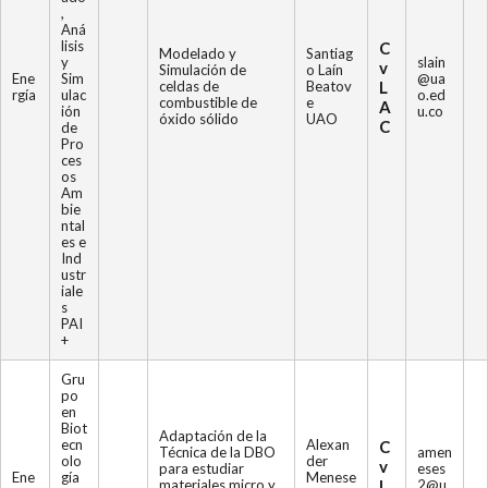
,
Aná
lisis
C
Modelado y
Santiag
y
slain
v
Simulación de
o Laín
Ene
Sim
@ua
celdas de
Beatov
L
rgía
ulac
o.ed
combustible de
e
A
ión
u.co
óxido sólido
UAO
C
de
Pro
ces
os
Am
bie
ntal
es e
Ind
ustr
iale
s
PAI
+
Gru
po
en
Biot
Adaptación de la
ecn
Alexan
C
Técnica de la DBO
amen
olo
der
v
para estudiar
eses
Ene
gía
Menese
materiales micro y
L
2@u