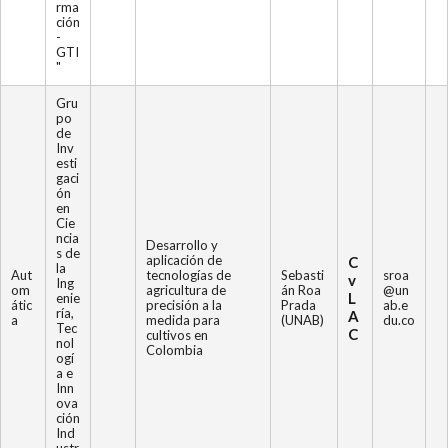
rma
ción
-
GTI
"
Gru
po
de
Inv
esti
gaci
ón
en
Cie
ncia
Desarrollo y
s de
aplicación de
C
la
Aut
tecnologías de
Sebasti
sroa
v
Ing
om
agricultura de
án Roa
@un
L
enie
átic
precisión a la
Prada
ab.e
ría,
A
a
medida para
(UNAB)
du.co
Tec
C
cultivos en
nol
Colombia
ogí
a e
Inn
ova
ción
Ind