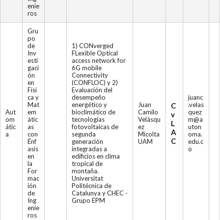
enie
ros
Gru
po
de
1) CONverged
Inv
FLexible Optical
esti
access network for
gaci
6G mobile
ón
Connectivity
en
(CONFLOC) y 2)
Físi
Evaluación del
ca y
desempeño
juanc
Mat
energético y
Juan
.velas
C
Aut
em
bioclimático de
Camilo
quez
v
om
átic
tecnologías
Velásqu
m@a
L
átic
as
fotovoltaicas de
ez
uton
A
a
con
segunda
Micolta
oma.
C
Énf
generación
UAM
edu.c
asis
integradas a
o
en
edificios en clima
la
tropical de
For
montaña.
mac
Universitat
ión
Politécnica de
de
Catalunya y CHEC -
Ing
Grupo EPM
enie
ros