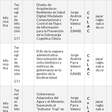
Tec
Diseño de
nol
Arquitecturas
ogí
Resilientes en Salud
Jorge
C
as
Digital: Modelado
Andrick
japar
v
Info
de
Computacional y
Parra
ra@u
rmá
L
Info
Control de Flujos
Valenci
nab.e
tica
A
rma
de Información
a
du.co
C
ción
para la Prevención
(UNAB)
-
de la Sobrecarga
GTI
Cognitiva Clínica
Tec
nol
El fin de la ceguera
ogí
administrativa:
Jorge
C
as
Sincronización de
Andrick
japar
v
Info
de
ciclos biofísicos y
Parra
ra@u
rmá
L
Info
métricas de
Valenci
nab.e
tica
A
rma
gobernanza en la
a
du.co
C
ción
gestión de la
(UNAB)
-
biodiversidad.
GTI
Tec
nol
Gobernanza
ogí
Adaptativa del
Jorge
C
as
Agua y el Alimento:
Andrick
japar
v
Info
de
Superando el
Parra
ra@u
rmá
L
Info
"Indicator Trap" en
Valenci
nab.e
tica
A