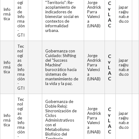
ogí
"Territorio": Re-
Jorge
C
as
acoplamiento de
Andrick
japar
v
Info
de
indicadores de
Parra
ra@u
rmá
L
Info
bienestar social en
Valenci
nab.e
tica
A
rma
contextos de
a
du.co
C
ción
informalidad
(UNAB)
-
urbana.
GTI
Tec
nol
Gobernanza con
ogí
Cuidado: Shifting
Jorge
C
as
del "Success
Andrick
japar
v
Info
de
Machine"
Parra
ra@u
rmá
L
Info
burocrático hacia
Valenci
nab.e
tica
A
rma
sistemas de
a
du.co
C
ción
mantenimiento de
(UNAB)
-
la vida y la paz.
GTI
Tec
Gobernanza de
nol
Doble Reloj:
ogí
Jorge
C
Sincronización de
as
Andrick
japar
v
Info
Ciclos
de
Parra
ra@u
rmá
Administrativos
L
Info
Valenci
nab.e
tica
con el
A
rma
a
du.co
Metabolismo
C
ción
(UNAB)
Biofísico del
-
Territorio