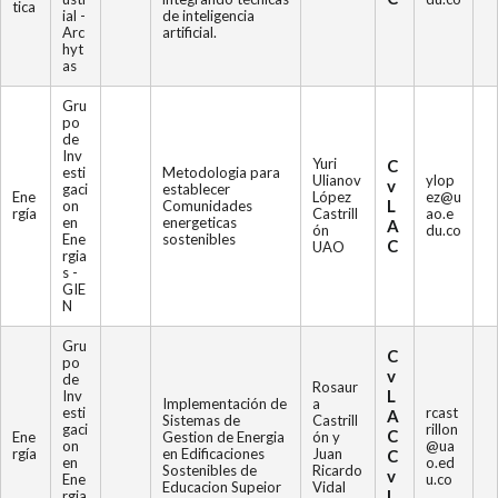
tica
ial -
de inteligencia
Arc
artificial.
hyt
as
Gru
po
de
Inv
Yuri
C
esti
Metodologia para
Ulianov
ylop
v
gaci
establecer
Ene
López
ez@u
L
on
Comunidades
rgía
Castrill
ao.e
en
energeticas
A
ón
du.co
Ene
sostenibles
C
UAO
rgia
s -
GIE
N
Gru
C
po
v
de
Rosaur
L
Inv
Implementación de
a
esti
rcast
A
Sistemas de
Castrill
gaci
rillon
C
Ene
Gestion de Energia
ón y
on
@ua
rgía
en Edificaciones
Juan
C
en
o.ed
Sostenibles de
Ricardo
v
Ene
u.co
Educacion Supeior
Vidal
L
rgia