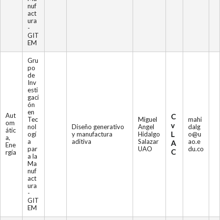
nuf
act
ura
-
GIT
EM
Gru
po
de
Inv
esti
gaci
ón
en
Aut
C
Tec
Miguel
mahi
om
v
nol
Diseño generativo
Angel
dalg
átic
L
ogí
y manufactura
Hidalgo
o@u
a,
a
aditiva
Salazar
ao.e
A
Ene
par
UAO
du.co
C
rgía
a la
Ma
nuf
act
ura
-
GIT
EM