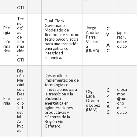
-
GTI
Tec
Dual-Clock
nol
Governance:
Ene
ogí
Jorge
C
Modelado de
rgía
as
Andrick
japar
v
tiempos de retorno
,
de
Parra
ra@u
tecnológico y social
L
Info
Info
Valenci
nab.e
para una transición
A
rmá
rma
a
du.co
energética con
C
tica
ción
(UNAB)
integridad
-
sistémica.
GTI
Dis
eño
Desarrollo e
Me
implementación de
cáni
tecnologías e
co y
innovaciones para
oloca
C
Olga
Des
la transición y la
mpo
v
Lucia
Ene
arr
eficiencia
@aut
Ocamp
L
rgía
ollo
energética en
ono
o López
A
Ind
aglomeraciones
ma.e
(UAM)
C
ustr
productivas y
du.co
ial -
clústeres de la
Arc
Región Eje
hyt
Cafetero.
as