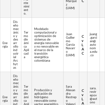
C
Marqué
nte
z
nimi
(UAM)
ent
o.
Dis
eño
mec
Modelado
ánic
Ter
computacional y
Juan
juang
o y
mo
optimización de
C
Guiller
.garci
des
din
sistemas de
v
mo
an@
Ene
arr
ámi
energía renovable
García
L
auto
rgía
ollo
ca
y no renovable en
Navarr
nom
A
ind
Apli
el marco de la
o
a.edu
C
ustr
cad
transición
(UAM)
.co
ial
a
energética
Arc
colombiana
hyt
as
Dis
eño
mec
ánic
Ter
Sara
sara.
o y
mo
Producción y
Alexan
C
restr
des
din
aplicación de
dra
v
epov
Ene
arr
ámi
hidrógeno
Restrep
L
@aut
rgía
ollo
ca
renovable como
o
ono
A
ind
Apli
vector energético
Valenci