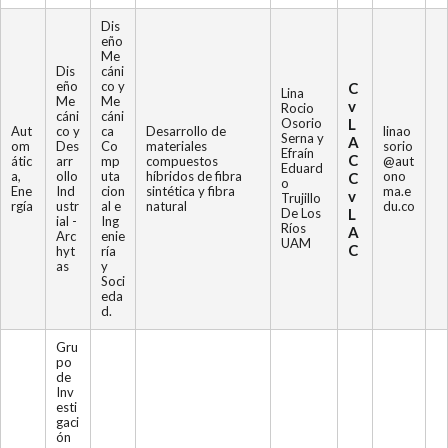
Dis
eño
Me
Dis
cáni
eño
co y
C
Lina
Me
Me
v
Rocio
cáni
cáni
Osorio
L
Aut
co y
ca
Desarrollo de
linao
Serna y
A
om
Des
Co
materiales
sorio
Efraín
C
átic
arr
mp
compuestos
@aut
Eduard
a,
ollo
uta
híbridos de fibra
ono
C
o
Ene
Ind
cion
sintética y fibra
ma.e
v
Trujillo
rgía
ustr
al e
natural
du.co
De Los
L
ial -
Ing
Ríos
A
Arc
enie
UAM
C
hyt
ría
as
y
Soci
eda
d.
Gru
po
de
Inv
esti
gaci
ón