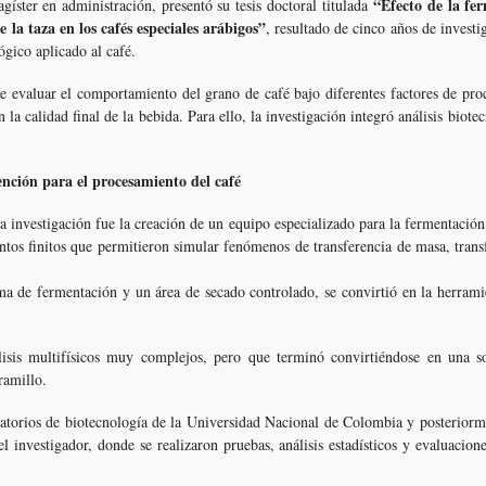
“Efecto de la fe
agíster en administración, presentó su tesis doctoral titulada
e la taza en los cafés especiales arábigos”
, resultado de cinco años de investi
ógico aplicado al café.
ue evaluar el comportamiento del grano de café bajo diferentes factores de proc
la calidad final de la bebida. Para ello, la investigación integró análisis biot
ención para el procesamiento del café
ta investigación fue la creación de un equipo especializado para la fermentación 
os finitos que permitieron simular fenómenos de transferencia de masa, tran
a de fermentación y un área de secado controlado, se convirtió en la herrami
isis multifísicos muy complejos, pero que terminó convirtiéndose en una s
ramillo.
oratorios de biotecnología de la Universidad Nacional de Colombia y posteriorm
el investigador, donde se realizaron pruebas, análisis estadísticos y evaluacione