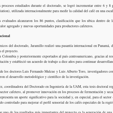
 procesos estudiados durante el doctorado, se logró incrementar entre 6 y 8 pu
ation), utilizada internacionalmente para medir la calidad del café en una escal
s evaluados alcanzaron los 86 puntos, clasificación que los ubica dentro de
alor agregado y nuevas oportunidades para productores cafeteros.
acional
micos del doctorado, Jaramillo realizó una pasantía internacional en Panamá, do
a el proyecto.
n Colombia y posteriormente exportados al país centroamericano, gracias al 
ación y estableció un acuerdo de trabajo a diez años para continuar desarrollan
 de los doctores Luis Fernando Mulcue y Luis Alberto Toro, investigadores co
ron el desarrollo metodológico y científico de la investigación.
, coordinadora del Doctorado en Ingeniería de la UAM, esta tesis doctoral repr
 sector cafetero, al promover innovación en los procesos de fermentación y seca
epresenta un aporte significativo para la sociedad y, en especial, para el sector
do controlado para mejorar el perfil sensorial de los cafés especiales de la re
 uno de los resultados más importantes del proyecto es la generación de una 